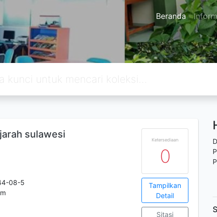
Beranda
Inform
ejarah sulawesi
Ketersediaan
D
0
P
P
44-08-5
Tampilkan
cm
Detail
S
Sitasi