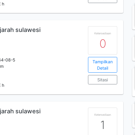
 h
ejarah sulawesi
Ketersediaan
0
44-08-5
Tampilkan
cm
Detail
Sitasi
 h
ejarah sulawesi
Ketersediaan
1