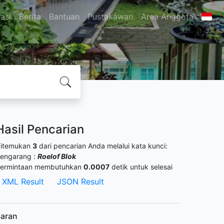
asi
Berita
Bantuan
Pustakawan
Area Anggota
Hasil Pencarian
itemukan
3
dari pencarian Anda melalui kata kunci:
engarang :
Roelof Blok
ermintaan membutuhkan
0.0007
detik untuk selesai
XML Result
JSON Result
aran