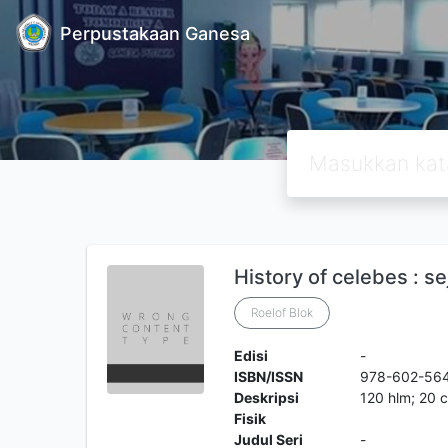
Perpustakaan Ganesa
History of celebes : s
Roelof Blok
Edisi
-
ISBN/ISSN
978-602-56
Deskripsi
120 hlm; 20 
Fisik
Judul Seri
-