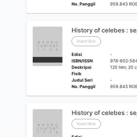
No. Panggil
959.843 ROE
History of celebes : s
Roelof Blok
Edisi
-
ISBN/ISSN
978-602-56
Deskripsi
120 hlm; 20 
Fisik
Judul Seri
-
No. Panggil
959.843 ROE
History of celebes : s
Roelof Blok
Edisi
-