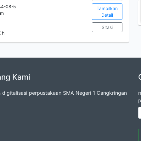
44-08-5
Tampilkan
cm
Detail
Sitasi
 h
ang Kami
 digitalisasi perpustakaan SMA Negeri 1 Cangkringan
m
p