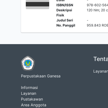
ISBN/ISSN
978-602-56
Deskripsi
120 hlm; 20 
Fisik
Judul Seri
-
No. Panggil
959.843 ROE
Tent
Layanan
Perpustakaan Ganesa
Informasi
Layanan
Pustakawan
Area Anggota