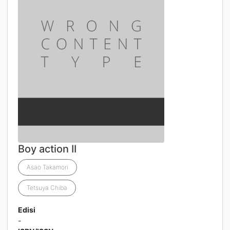
Boy action II
Asao Takamori
Tetsuya Chiba
Edisi
-