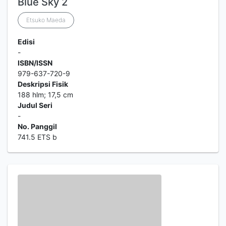
Blue Sky 2
Etsuko Maeda
Edisi
-
ISBN/ISSN
979-637-720-9
Deskripsi Fisik
188 hlm; 17,5 cm
Judul Seri
-
No. Panggil
741.5 ETS b