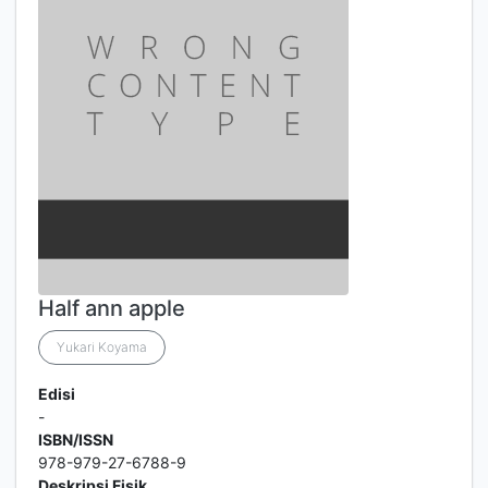
Half ann apple
Yukari Koyama
Edisi
-
ISBN/ISSN
978-979-27-6788-9
Deskripsi Fisik