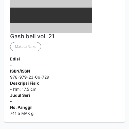
Gash bell vol. 21
Makoto.Raiku
Edisi
-
ISBN/ISSN
978-979-23-06-729
Deskripsi Fisik
- hlm; 17,5 cm
Judul Seri
-
No. Panggil
741.5 MAK g