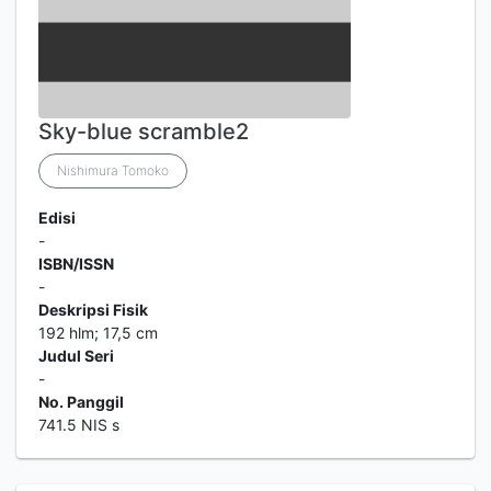
Sky-blue scramble2
Nishimura Tomoko
Edisi
-
ISBN/ISSN
-
Deskripsi Fisik
192 hlm; 17,5 cm
Judul Seri
-
No. Panggil
741.5 NIS s