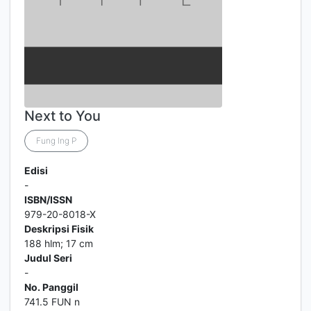
Next to You
Fung Ing P
Edisi
-
ISBN/ISSN
979-20-8018-X
Deskripsi Fisik
188 hlm; 17 cm
Judul Seri
-
No. Panggil
741.5 FUN n