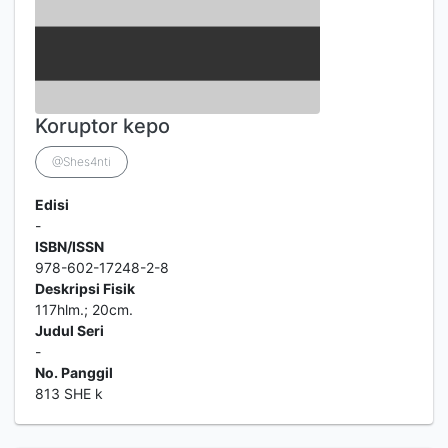
Koruptor kepo
@Shes4nti
Edisi
-
ISBN/ISSN
978-602-17248-2-8
Deskripsi Fisik
117hlm.; 20cm.
Judul Seri
-
No. Panggil
813 SHE k