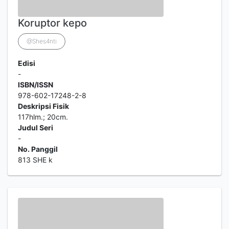
Koruptor kepo
@Shes4nti
Edisi
-
ISBN/ISSN
978-602-17248-2-8
Deskripsi Fisik
117hlm.; 20cm.
Judul Seri
-
No. Panggil
813 SHE k