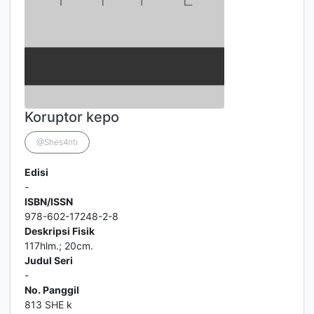
Koruptor kepo
@Shes4nti
Edisi
-
ISBN/ISSN
978-602-17248-2-8
Deskripsi Fisik
117hlm.; 20cm.
Judul Seri
-
No. Panggil
813 SHE k