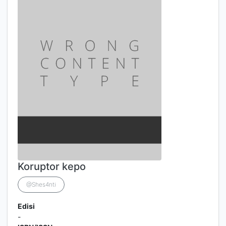
Koruptor kepo
@Shes4nti
Edisi
-