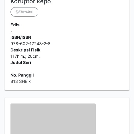
Koruptor kepo
@Shes4nti
Edisi
-
ISBN/ISSN
978-602-17248-2-8
Deskripsi Fisik
117hlm.; 20cm.
Judul Seri
-
No. Panggil
813 SHE k