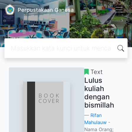
Perpustakaan Ganesa
Text
Lulus
kuliah
dengan
bismillah
Rifan
Mahulauw
-
Nama Orang;