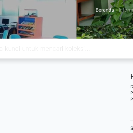
Beranda
Inform
D
P
P
S