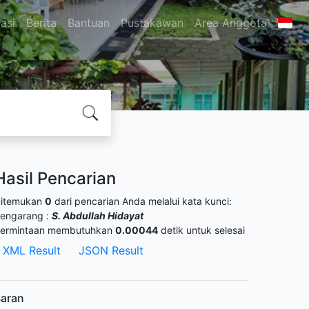
asi
Berita
Bantuan
Pustakawan
Area Anggota
Hasil Pencarian
itemukan
0
dari pencarian Anda melalui kata kunci:
engarang :
S. Abdullah Hidayat
ermintaan membutuhkan
0.00044
detik untuk selesai
XML Result
JSON Result
aran