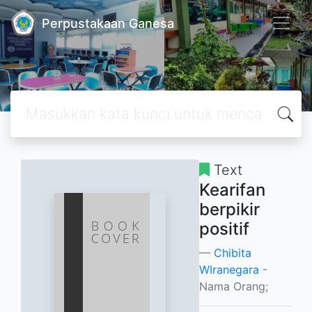
Perpustakaan Ganesa
Text
Kearifan
berpikir
positif
Chibita
WIranegara
-
Nama Orang;