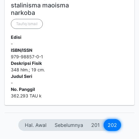
stalinisma maoisma
narkoba
Taufiq Ismail
Edisi
-
ISBN/ISSN
979-98857-0-1
Deskripsi Fisik
348 hlm.; 19 cm.
Judul Seri
-
No. Panggil
362.293 TAU k
Hal. Awal
Sebelumnya
201
202