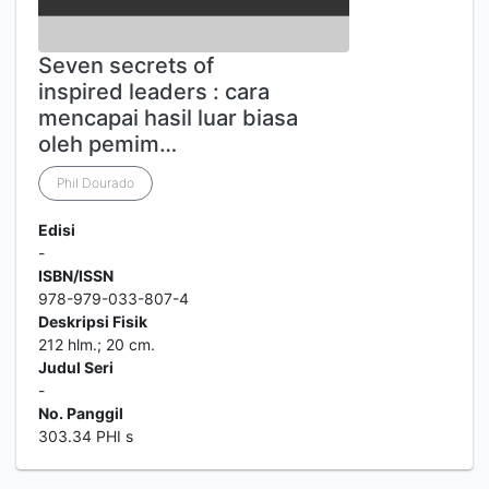
Seven secrets of
inspired leaders : cara
mencapai hasil luar biasa
oleh pemim…
Phil Dourado
Edisi
-
ISBN/ISSN
978-979-033-807-4
Deskripsi Fisik
212 hlm.; 20 cm.
Judul Seri
-
No. Panggil
303.34 PHI s